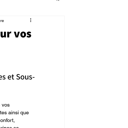
ure
sur vos
es et Sous-
 vos 
tes ainsi que 
onfort, 
érinos se 