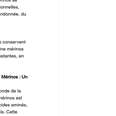
onnelles, 
randonnée, du 
s conservent 
ine mérinos 
nstantes, en 
 Mérinos : Un 
onde de la 
mérinos est 
cides aminés, 
s. Cette 