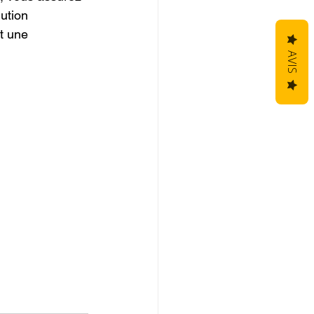
ution 
t une 
AVIS