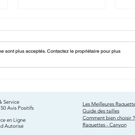
e sont plus acceptés. Contactez le propriétaire pour plus
Comment Préparer Votre
Choi
Attirail Hivernal pour les
Raqu
Passionnés de la Randonnée
la M
en Raquettes à Neige
Aven
& Service
Les Meilleures Raquett
750 Avis
Positifs
Guide des tailles
Comment bien choisir ?
e en Ligne
Raquettes - Canyon
d Autorisé