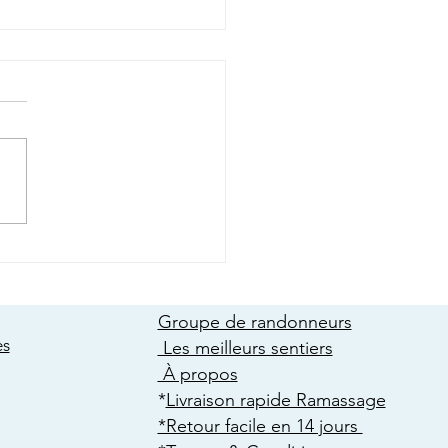
sir entre Crampons &
ettes à Neige : Trouver
eilleure Option pour Votre
ture Hivernale
Groupe de randonneurs
es
Les meilleurs sentiers
À propos
​*
Livraison rapide Ramassage
*Retour facile en 14 jours