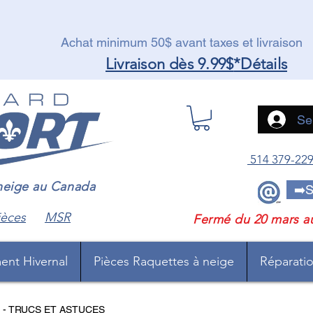
Achat minimum 50$ avant taxes et livraison
Livraison dès 9.99$
*Détails
Se
514 379-22
 neige au Canada
➡️S
ièces
MSR
Fermé du 20 mars a
ent Hivernal
Pièces Raquettes à neige
Réparation
 - TRUCS ET ASTUCES