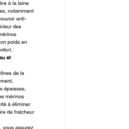
re à la laine 
les, notamment 
ouvoir anti-
érieur des 
 mérinos 
on poids en 
nfort.
au et 
fines de la 
ement, 
es épaisses, 
ine mérinos 
té à éliminer 
re de fraîcheur 
, vous assurez 