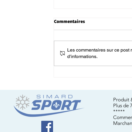
Commentaires
Les commentaires sur ce post n
d'informations.
Choisir le Meilleur
Équipement pour une
Aventure Inoubliable en
Raquette à Neige
Produit 
Plus de 
*****
Commerc
Marchan