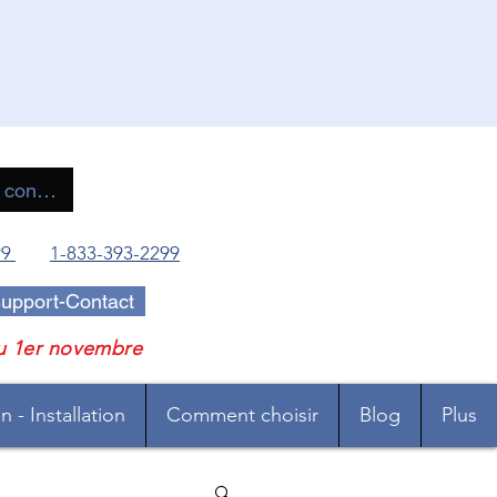
 connecter
99
1-833-393-2299
upport-Contact
u 1er novembre
 - Installation
Comment choisir
Blog
Plus