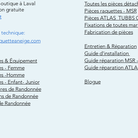
Boutique à Laval
Toutes les pièces détac
on gratuite
Pièces raquettes - MSR
t
Pièces ATLAS TUBBS 
Fixations de toutes ma
Fabrication de pièces
technique:
quetteaneige.com
Entretien & Réparation
Guide d'installation
Guide réparation MSR -
es & Équipement
Guide réparation ATLA
es - Femme
es -Homme
Blogue
s - Enfant- Junior
ires de Randonnée
s de Randonnée
de Randonnée