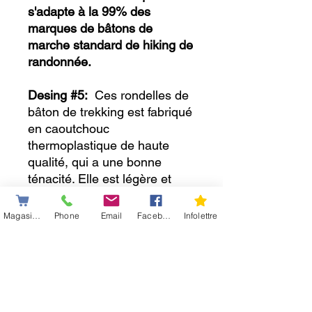
s'adapte à la 99% des
marques de bâtons de
marche standard de hiking de
randonnée.
Desing #5:
Ces rondelles de
bâton de trekking est fabriqué
en caoutchouc
thermoplastique de haute
qualité, qui a une bonne
ténacité. Elle est légère et
durable, de forme élégante et
longue durée de vie.La zone
Magasiner
Phone
Email
Facebook
Infolettre
de contact accrue avec la
neige peut empêcher
efficacement les bâtons de
s'enfoncer dans la neige plus
douce afin d'éviter votre dos