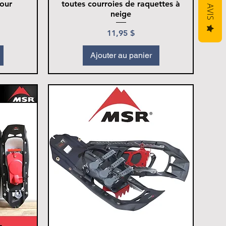
pour
toutes courroies de raquettes à
AVIS
neige
Prix
11,95 $
Ajouter au panier