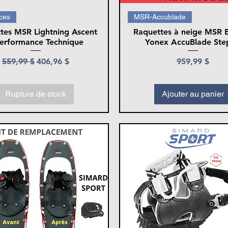
ces
MSR-Accublade
tes MSR Lightning Ascent
Raquettes à neige MSR 
Performance Technique
Yonex AccuBlade Step
Prix original
Prix promotionnel
Prix
559,99 $
406,96 $
959,99 $
Rupture de stock
Ajouter au panier