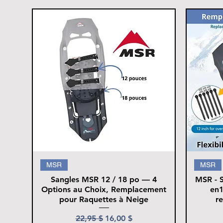
MSR
MSR
Sangles MSR 12 / 18 po — 4
MSR - S
Options au Choix, Remplacement
en1
pour Raquettes à Neige
r
Prix original
Prix promotionnel
22,95 $
16,00 $