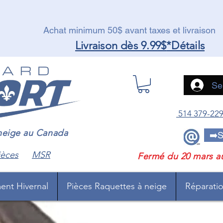
Achat minimum 50$ avant taxes et livraison
Livraison dès 9.99$
*Détails
Se
514 379-22
 neige au Canada
➡️S
ièces
MSR
Fermé du 20 mars a
ent Hivernal
Pièces Raquettes à neige
Réparation