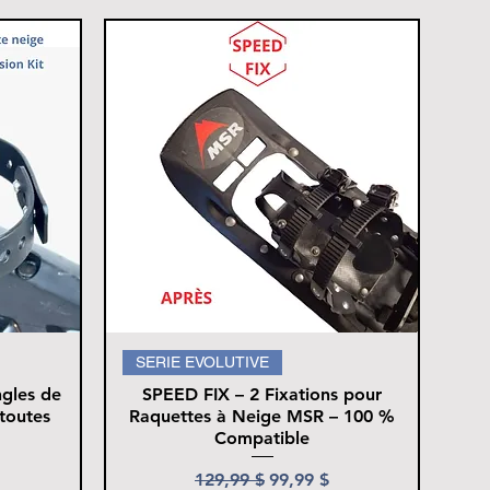
SERIE EVOLUTIVE
ngles de
SPEED FIX – 2 Fixations pour
toutes
Raquettes à Neige MSR – 100 %
Compatible
Prix original
Prix promotionnel
129,99 $
99,99 $