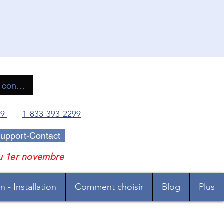
 connecter
99
1-833-393-2299
upport-Contact
u 1er novembre
 - Installation
Comment choisir
Blog
Plus