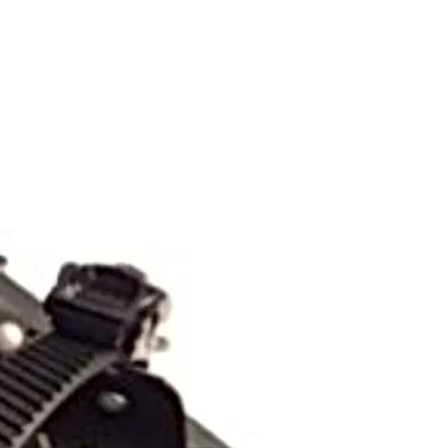
ge
Neige MSR
e Canadien