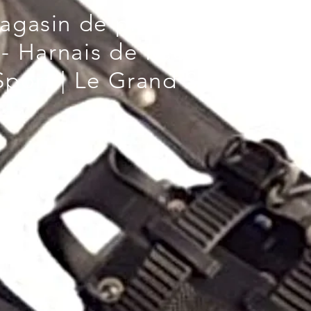
agasin de pièces de rechan
s- Harnais de Raquettes à 
port | Le Grand Spécialist