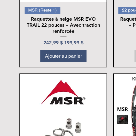
MSR (Reste 1)
22 pou
Raquettes à neige MSR EVO
Raquet
TRAIL 22 pouces – Avec traction
– 
renforcée
Prix original
Prix promotionnel
242,99 $
199,99 $
Ajouter au panier