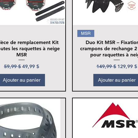
MSR
èce de remplacement Kit
Duo Kit MSR – Fixatio
utes les raquettes à neige
crampons de rechange 2 
MSR
pour raquettes à ne
Prix original
Prix promotionnel
Prix original
Prix pro
59,99 $
49,99 $
149,99 $
129,99 $
Ajouter au panier
Ajouter au panier