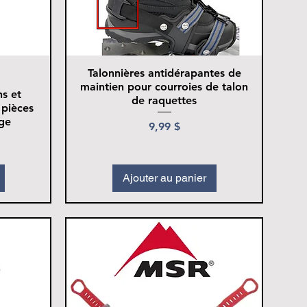
Talonnières antidérapantes de
maintien pour courroies de talon
ns et
de raquettes
pièces
ige
Prix
9,99 $
motionnel
Ajouter au panier