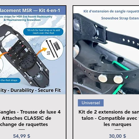
Universel
angles - Trousse de luxe 4
Kit de 2 extensions de sa
 Attaches CLASSIC de
talon - Compatible avec 
echange de raquettes
les marques
Prix
Prix
54,99 $
30,00 $