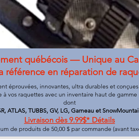
ement québécois — Unique au C
la référence en réparation de raq
t éprouvées, innovantes, ultra durables et conçues 
 à vos raquettes avec un inventaire haut de gamme 
dont
R, ATLAS, TUBBS, GV, LG, Garneau et SnowMountai
Livraison dès 9.99$* Détails
um de produits de 50,00 $ par commande (avant taxes