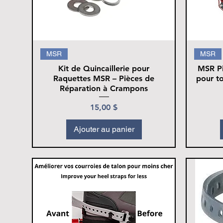
MSR
MSR
Kit de Quincaillerie pour
MSR Pi
Raquettes MSR – Pièces de
pour to
Réparation à Crampons
Prix
15,00 $
Ajouter au panier