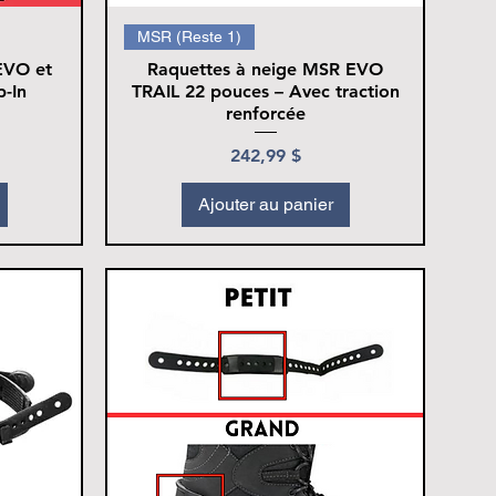
MSR (Reste 1)
EVO et
Raquettes à neige MSR EVO
-In
TRAIL 22 pouces – Avec traction
renforcée
Prix
242,99 $
Ajouter au panier