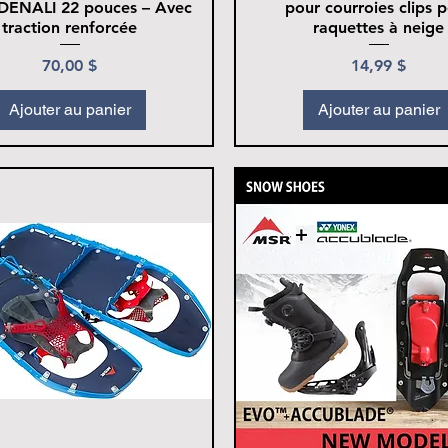
DENALI 22 pouces – Avec
pour courroies clips 
traction renforcée
raquettes à neige
Prix
Prix
70,00 $
14,99 $
Ajouter au panier
Ajouter au panier