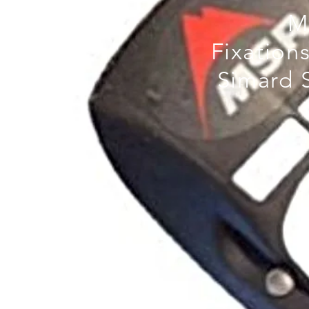
M
Fixation
Simard S