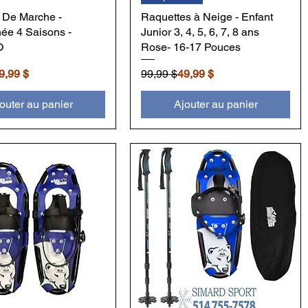
 De Marche -
Raquettes à Neige - Enfant
ée 4 Saisons -
Junior 3, 4, 5, 6, 7, 8 ans
O
Rose- 16-17 Pouces
inal
motionnel
Prix original
Prix promotionnel
9,99 $
99,99 $
49,99 $
outer au panier
Ajouter au panier