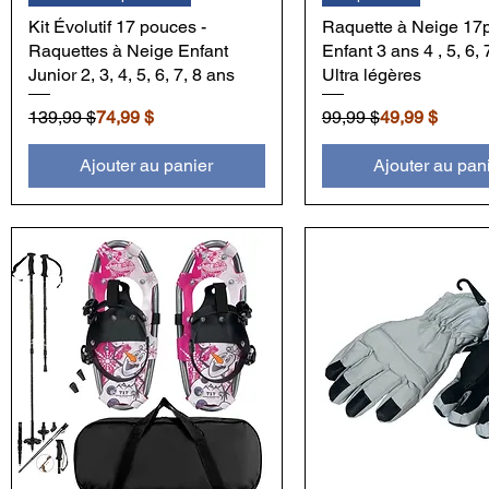
Kit Évolutif 17 pouces -
Raquette à Neige 17p
Raquettes à Neige Enfant
Enfant 3 ans 4 , 5, 6, 
Junior 2, 3, 4, 5, 6, 7, 8 ans
Ultra légères
Prix original
Prix promotionnel
Prix original
Prix promotionnel
139,99 $
74,99 $
99,99 $
49,99 $
Ajouter au panier
Ajouter au pan