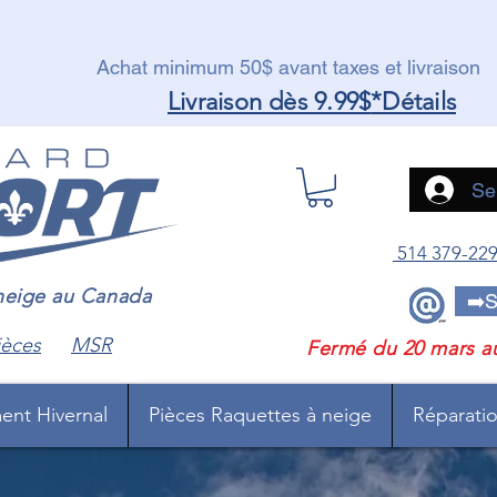
Achat minimum 50$ avant taxes et livraison
Livraison dès 9.99$
*Détails
Se
514 379-22
 neige au Canada
➡️S
ièces
MSR
Fermé du 20 mars a
ent Hivernal
Pièces Raquettes à neige
Réparation