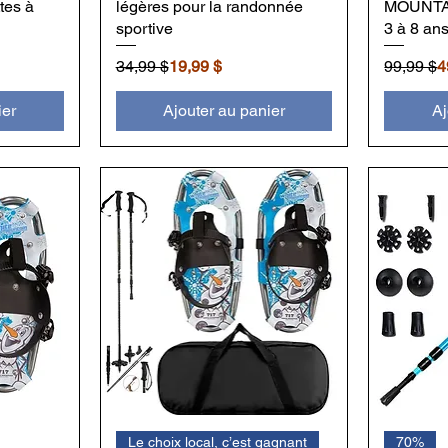
tes à
légères pour la randonnée
MOUNTAIN
sportive
3 à 8 ans
Prix original
Prix promotionnel
Prix orig
Prix pro
34,99 $
19,99 $
99,99 $
4
ier
Ajouter au panier
Aj
Le choix local, c’est gagnant
70%