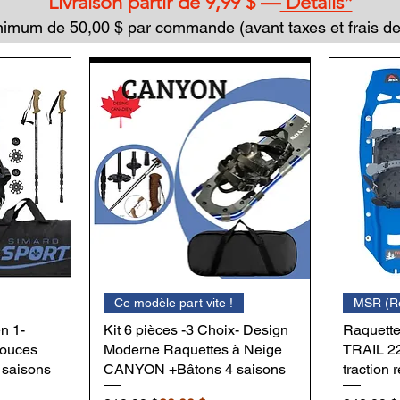
Livraison partir de 9,99 $ —
Détails*
imum de 50,00 $ par commande (avant taxes et frais de 
Ce modèle part vite !
MSR (Re
n 1-
Kit 6 pièces -3 Choix- Design
Raquett
pouces
Moderne Raquettes à Neige
TRAIL 2
 saisons
CANYON +Bâtons 4 saisons
traction 