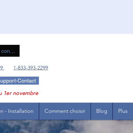
 connecter
99
1-833-393-2299
upport-Contact
u 1er novembre
 - Installation
Comment choisir
Blog
Plus