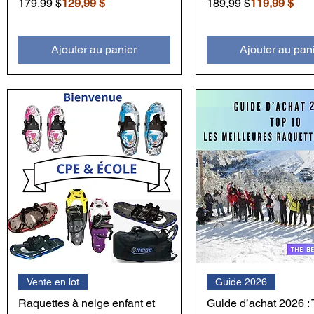
Prix original
Prix promotionnel
Prix original
Prix promotionnel
179,99 $
129,99 $
189,99 $
119,99 $
Ajouter au panier
Ajouter au pan
Vente en lot
Guide 2026
Raquettes à neige enfant et
Guide d’achat 2026 :