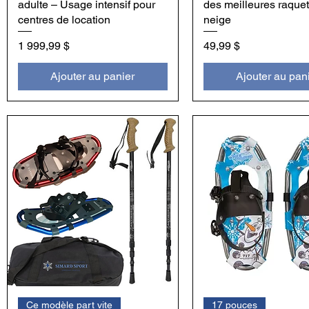
adulte – Usage intensif pour
des meilleures raquet
centres de location
neige
Prix
Prix
1 999,99 $
49,99 $
Ajouter au panier
Ajouter au pan
Ce modèle part vite
17 pouces