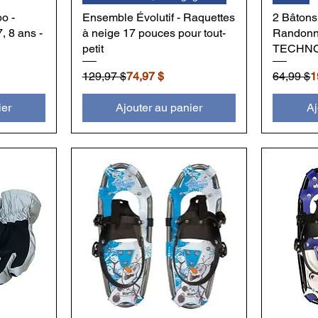
o -
Ensemble Évolutif - Raquettes
2 Bâtons
7, 8 ans -
à neige 17 pouces pour tout-
Randonn
petit
TECHN
Prix original
Prix promotionnel
Prix orig
Prix pro
129,97 $
74,97 $
64,99 $
1
ier
Ajouter au panier
Aj