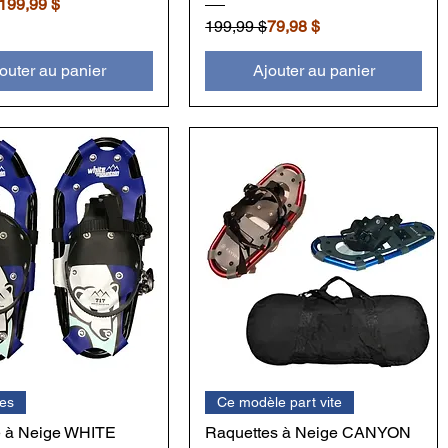
inal
motionnel
199,99 $
Prix original
Prix promotionnel
199,99 $
79,98 $
outer au panier
Ajouter au panier
es
Ce modèle part vite
e à Neige WHITE
Raquettes à Neige CANYON