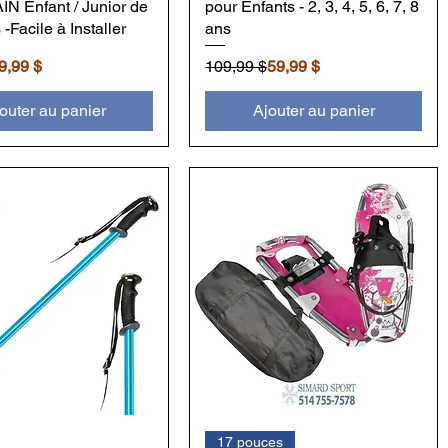
 Enfant / Junior de
pour Enfants - 2, 3, 4, 5, 6, 7, 8
 -Facile à Installer
ans
inal
motionnel
Prix original
Prix promotionnel
9,99 $
109,99 $
59,99 $
outer au panier
Ajouter au panier
17 pouces