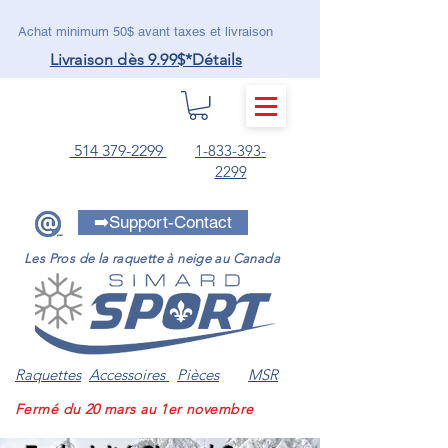
Achat minimum 50$ avant taxes et livraison
Livraison dès 9.99$
*Détails
MENU
514 379-2299
1-833-393-
2299
➡️Support-Contact
Les Pros de la raquette à neige au Canada
Raquettes
Accessoires
Pièces
MSR
Fermé du 20 mars au 1er novembre