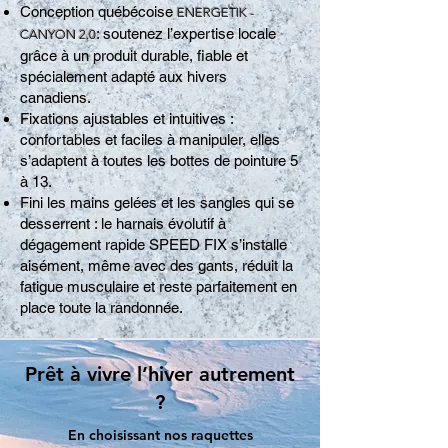
Conception québécoise
ENERGETIK -
: soutenez l’expertise locale
CANYON 2.0
grâce à un produit durable, fiable et
spécialement adapté aux hivers
canadiens.
Fixations ajustables et intuitives :
confortables et faciles à manipuler, elles
s’adaptent à toutes les bottes de pointure 5
à 13.
Fini les mains gelées et les sangles qui se
desserrent : le harnais évolutif à
dégagement rapide SPEED FIX s’installe
aisément, même avec des gants, réduit la
fatigue musculaire et reste parfaitement en
place toute la randonnée.
Prêt à vivre l’hiver autrement
?
En choisissant nos raquettes