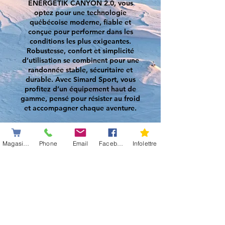
ENERGETIK CANYON 2.0, vous
optez pour une technologie
québécoise moderne, fiable et
conçue pour performer dans les
conditions les plus exigeantes.
Robustesse, confort et simplicité
d’utilisation se combinent pour une
randonnée stable, sécuritaire et
durable. Avec Simard Sport, vous
profitez d’un équipement haut de
gamme, pensé pour résister au froid
et accompagner chaque aventure.
👉 Commandez dès maintenant vos
CANYON 2.0 et profitez d’une
Magasiner
Phone
Email
Facebook
Infolettre
performance inégalée, saison après
saison !
Magasinez