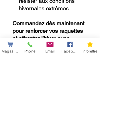
résister aux conditions
hivernales extrêmes.
Commandez dès maintenant
pour renforcer vos raquettes
et affronter l’hiver avec
confiance !
Magasiner
Phone
Email
Facebook
Infolettre
.................................
Garantie limitée* : Couverture
contre les défauts de
fabrication.
Information importante:
Si vous avez des questions,
notre équipe se fera un plaisir
de vous accompagner :
info@raquetteaneige.com
Afin d’assurer un service