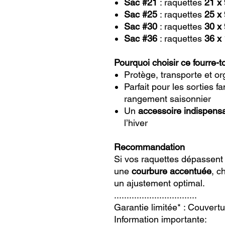
Sac #21
: raquettes
21 x
Sac #25
: raquettes
25 x
Sac #30
: raquettes
30 x
Sac #36
: raquettes
36 x
Pourquoi choisir ce fourre-t
Protège, transporte et or
Parfait pour les sorties fa
rangement saisonnier
Un
accessoire indispens
l’hiver
Recommandation
Si vos raquettes dépassen
une
courbure accentuée
, c
un ajustement optimal.
.................................
Garantie limitée* : Couvertu
Information importante: