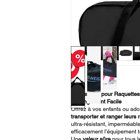
Fourre-Tout pour Raquettes
& Rangement Facile
Offrez à vos enfants ou ad
transporter et ranger leurs 
ultra-résistant, imperméable
efficacement l’équipement to
Une
valeur sûre
pour tous l