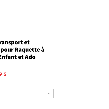
ransport et
pour Raquette à
Enfant et Ado
Prix
9 $
nal
promotionnel