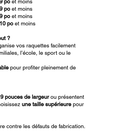
 9 po
et moins
 9 po
et moins
 9 po
et moins
 10 po
et moins
out ?
ganise vos raquettes facilement
miliales, l’école, le sport ou le
able
pour profiter pleinement de
t
9 pouces de largeur
ou présentent
hoisissez
une taille supérieure
pour
re contre les défauts de fabrication.