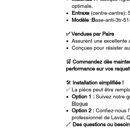
optimale.
Entraxe
(centre-centre): 
Modèle :B
ase-anti-3tr-51
✅ Vendues par Paire
Assurent une excellente 
Conçues pour résister au
🛒 Commandez dès mainten
performance sur vos raquett
🛠️
Installation simplifiée !
✅ La pièce peut être rempla
Option 1 :
Suivez notre gu
Blogue
Option 2 :
Confiez-nous l’i
professionnel de Laval, 
🔗
Des questions ou besoin