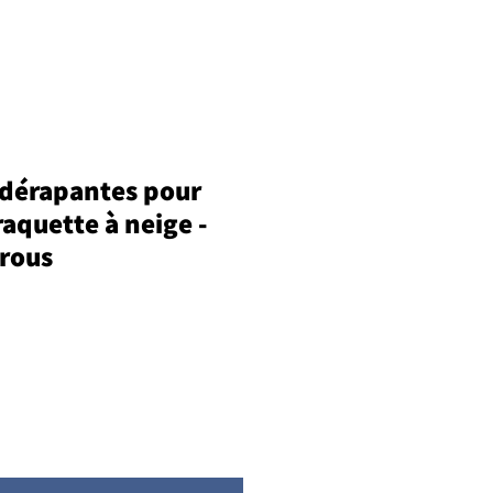
idérapantes pour
raquette à neige -
trous