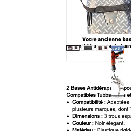
2 Bases Antidérapantes po
Compatibles Tubbs, Atlas e
Compatibilité :
Adaptées a
plusieurs marques, dont 
Dimensions :
3 trous es
Couleur :
Noir élégant.
Matériau :
Plastique rigid