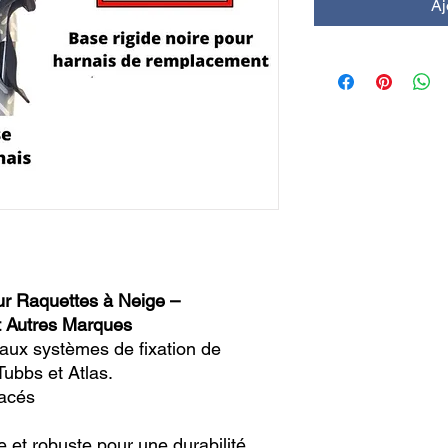
Aj
ur Raquettes à Neige –
t Autres Marques
ux systèmes de fixation de
Tubbs et Atlas.
pacés
e et robuste pour une durabilité