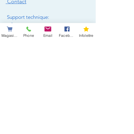
Contact
Support technique:
info@raquetteaneige.com
Magasiner
Phone
Email
Facebook
Infolettre
Solde
Raquettes & Équipement
Raquettes - Femme
Raquettes -Homme
Raquettes - Enfant- Junior
Accessoires de Randonnée
Crampons de Randonnée
Bâtons de Randonnée
Les Meilleures Raquettes
Guide des tailles
Comment bien choisir ?
Raquettes - Canyon