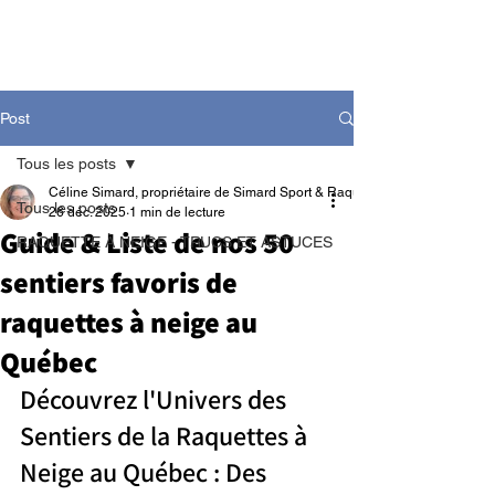
Post
Tous les posts
Céline Simard, propriétaire de Simard Sport & Raquetteaneige
Tous les posts
26 déc. 2025
1 min de lecture
Guide & Liste de nos 50
RAQUETTE À NEIGE - TRUCS ET ASTUCES
sentiers favoris de
raquettes à neige au
Québec
Découvrez l'Univers des 
Sentiers de la Raquettes à 
Neige au Québec : Des 