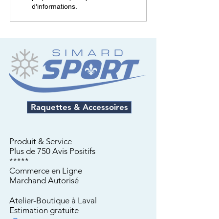
notre guide des 20
de la randonnée 
d'informations.
sentiers de raquette à
Raquettes à neig
neige près de cours d'eau
Raquettes & Accessoires
Produit & Service
Plus de 750 Avis
Positifs
*****
Commerce en Ligne
Marchand Autorisé
Atelier-Boutique à Laval
Estimation gratuite