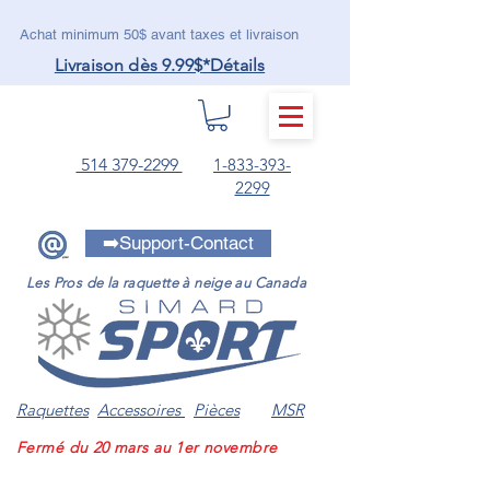
Achat minimum 50$ avant taxes et livraison
Livraison dès 9.99$
*Détails
MENU
514 379-2299
1-833-393-
2299
➡️Support-Contact
Les Pros de la raquette à neige au Canada
Raquettes
Accessoires
Pièces
MSR
Fermé du 20 mars au 1er novembre