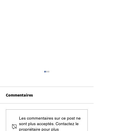
Commentaires
Découvrez la magie
Rejoignez notre
Les commentaires sur ce post ne
sont plus acceptés. Contactez le
hivernale du Québec avec
Facebook "Les P
propriétaire pour plus