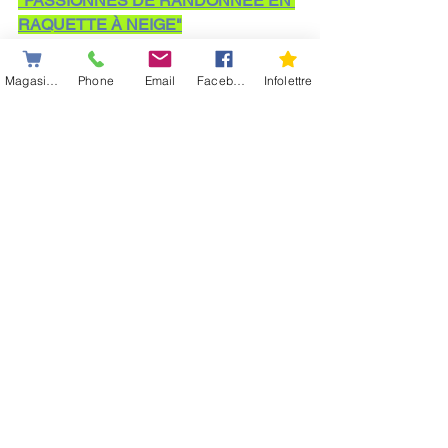
"PASSIONNÉS DE RANDONNÉE EN 
RAQUETTE À NEIGE"
Magasiner
Phone
Email
Facebook
Infolettre
MAGASINEZ ICI
Voir tout
Posts récents