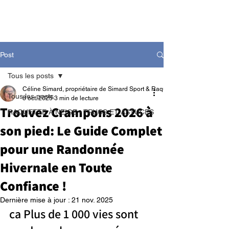
Post
Tous les posts
Céline Simard, propriétaire de Simard Sport & Raquetteaneige
Tous les posts
8 oct. 2025
3 min de lecture
Trouvez Crampons 2026 à
RAQUETTE À NEIGE - TRUCS ET ASTUCES
son pied: Le Guide Complet
pour une Randonnée
Hivernale en Toute
Confiance !
Dernière mise à jour :
21 nov. 2025
ca Plus de 1 000 vies sont 