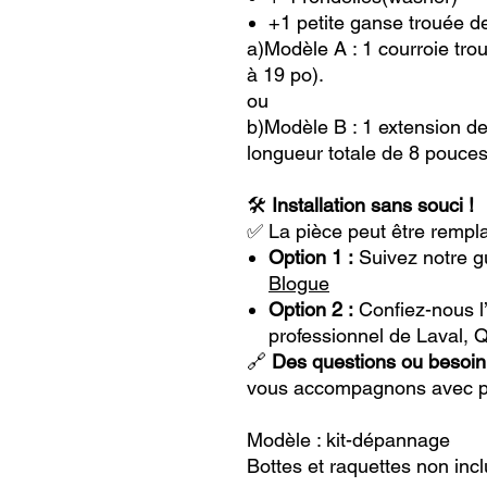
+1 petite ganse trouée d
a)Modèle A : 1 courroie tro
à 19 po).
ou
b)Modèle B : 1 extension de
longueur totale de 8 pouces
🛠️
Installation sans souci !
✅ La pièce peut être rempla
Option 1 :
Suivez notre gu
Blogue
Option 2 :
Confiez-nous l’i
professionnel de Laval, 
🔗
Des questions ou besoin
vous accompagnons avec pl
Modèle : kit-dépannage
Bottes et raquettes non inc