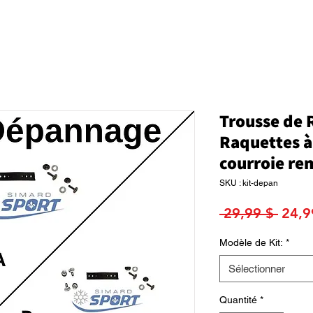
Trousse de 
Raquettes à 
courroie r
SKU : kit-depan
Prix
 29,99 $ 
24,9
origi
Modèle de Kit:
*
Sélectionner
Quantité
*