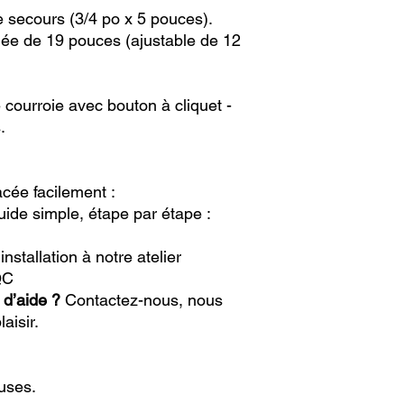
e secours (3/4 po x 5 pouces).
uée de 19 pouces (ajustable de 12
 courroie avec bouton à cliquet -
.
cée facilement :
ide simple, étape par étape :
nstallation à notre atelier
QC
 d’aide ?
Contactez-nous, nous
aisir.
luses.