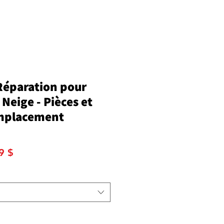
Réparation pour
Neige - Pièces et
emplacement
Prix
9 $
nal
promotionnel