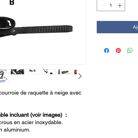
Aj
ourroie de raquette à neige avec
le incluant (voir images) :
crous en acier inoxydable.
en aluminium.