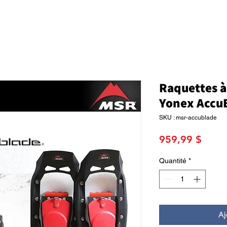
Raquettes à
Yonex AccuB
SKU : msr-accublade
Prix
959,99 $
Quantité
*
Aj