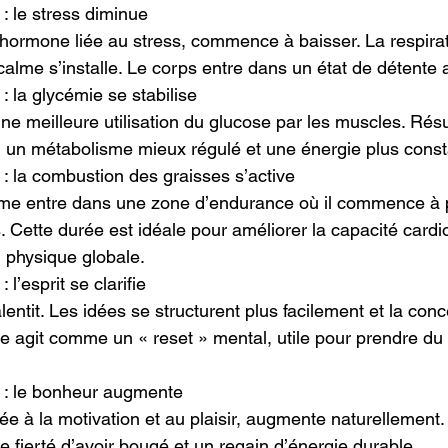
: le stress diminue
l’hormone liée au stress, commence à baisser. La respirat
alme s’installe. Le corps entre dans un état de détente a
: la glycémie se stabilise
e meilleure utilisation du glucose par les muscles. Résul
, un métabolisme mieux régulé et une énergie plus const
 : la combustion des graisses s’active
sme entre dans une zone d’endurance où il commence à p
 Cette durée est idéale pour améliorer la capacité cardio
n physique globale.
 l’esprit se clarifie
lentit. Les idées se structurent plus facilement et la conc
e agit comme un « reset » mental, utile pour prendre du 
s : le bonheur augmente
e à la motivation et au plaisir, augmente naturellement.
e fierté d’avoir bougé et un regain d’énergie durable.