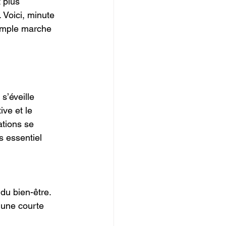
 plus 
 Voici, minute 
imple marche 
 s’éveille
ive et le 
ations se 
s essentiel 
u bien-être. 
 une courte 