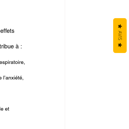
effets 
AVIS
ribue à :
espiratoire,
 l’anxiété,
e et 