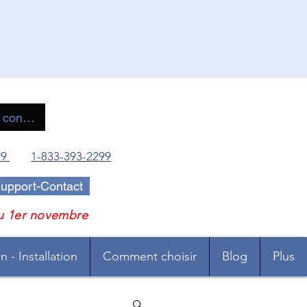
 connecter
99
1-833-393-2299
upport-Contact
u 1er novembre
 - Installation
Comment choisir
Blog
Plus