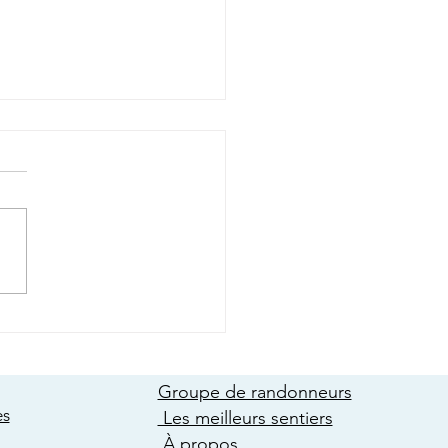
amuser à peu de frais cet
en randonnée ? Avec ou
 raquettes à neige dans
sentiers du Québec !
Groupe de randonneurs
es
Les meilleurs sentiers
À propos