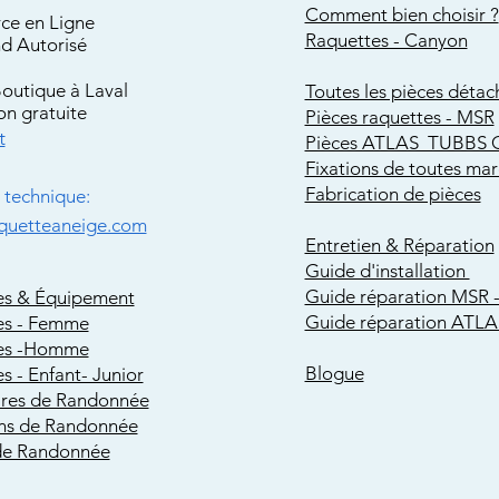
Comment bien choisir ?
e en Ligne
Raquettes - Canyon
d Autorisé
Boutique à Laval
Toutes les pièces détac
on gratuite
Pièces raquettes - MSR
t
Pièces ATLAS TUBBS 
Fixations de toutes ma
Fabrication de pièces
technique:
quetteaneige.com
Entretien & Réparation
Guide d'installation
Guide réparation MSR -
es & Équipement
Guide réparation ATLA
es - Femme
es -Homme
Blogue
s - Enfant- Junior
ires de Randonnée
s de Randonnée
de Randonnée