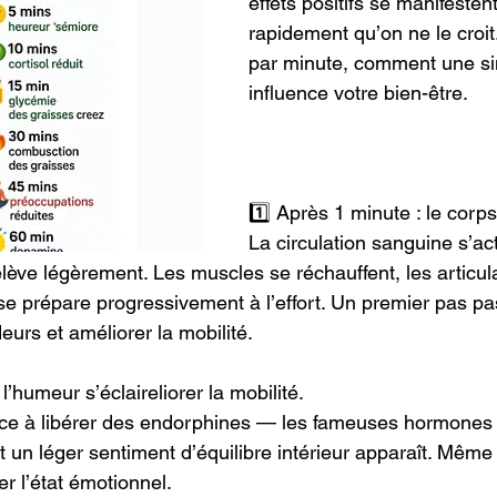
effets positifs se manifestent
rapidement qu’on ne le croit.
par minute, comment une s
influence votre bien-être.
1️⃣ Après 1 minute : le corps
La circulation sanguine s’act
lève légèrement. Les muscles se réchauffent, les articul
s se prépare progressivement à l’effort. Un premier pas pa
deurs et améliorer la mobilité.
l’humeur s’éclaireliorer la mobilité.
 à libérer des endorphines — les fameuses hormones d
t un léger sentiment d’équilibre intérieur apparaît. Même
r l’état émotionnel.