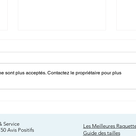
e sont plus acceptés. Contactez le propriétaire pour plus
Guide de la Raquette à Neige
Où s’
pour Débutant : Découvrez le
hiver 
Plaisir de l'Hiver
sans
nos 
& Service
Les Meilleures Raquett
750 Avis
Positifs
Guide des tailles