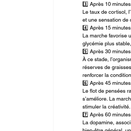
3️⃣ Après 10 minutes 
Le taux de cortisol, 
et une sensation de c
4️⃣ Après 15 minutes 
La marche favorise un
glycémie plus stable
5️⃣ Après 30 minutes
À ce stade, l’organi
réserves de graisses.
renforcer la conditio
6️⃣ Après 45 minutes :
Le flot de pensées ra
s’améliore. La march
stimuler la créativité.
7️⃣ Après 60 minute
La dopamine, associé
bien-être général, un