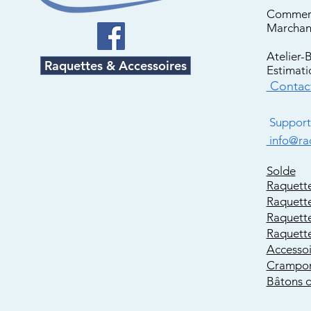
Commerc
Marchan
Atelier-
Raquettes & Accessoires
Estimati
Contac
Support 
info@ra
Solde
Raquett
Raquett
Raquett
Raquette
Accesso
Crampon
Bâtons 