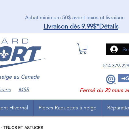
Achat minimum 50$ avant taxes et livraison
Livraison dès 9.99$
*Détails
Se
514 379-22
 neige au Canada
➡️S
ièces
MSR
Fermé du 20 mars a
ent Hivernal
Pièces Raquettes à neige
Réparation
 - TRUCS ET ASTUCES