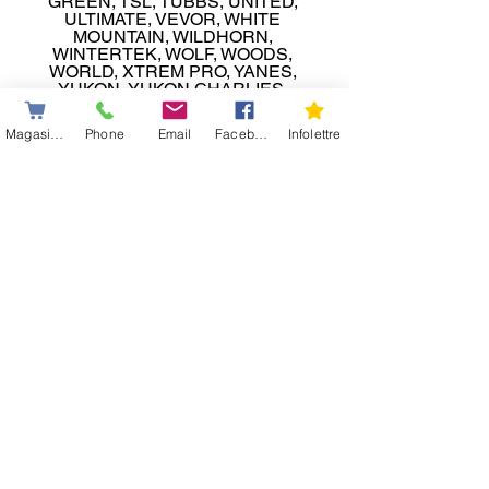
GREEN, TSL, TUBBS, UNITED, 
ULTIMATE, VEVOR, WHITE 
MOUNTAIN, WILDHORN, 
WINTERTEK, WOLF, WOODS, 
WORLD, XTREM PRO, YANES, 
YUKON, YUKON CHARLIES, 
ZHANGCHAO, ZHOUHUAW 
MOUNTAIN et autres
Magasiner
Phone
Email
Facebook
Infolettre
👉 Visitez 
SimardSport.com
dès 
aujourd’hui
Redonnez vie à vos raquettes à neige 
— avec confiance, performance et 
fierté canadienne !