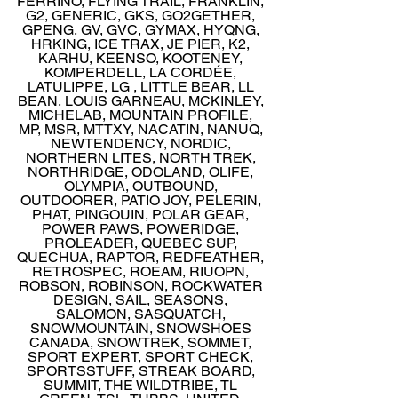
FERRINO, FLYING TRAIL, FRANKLIN, 
G2, GENERIC, GKS, GO2GETHER, 
GPENG, GV, GVC, GYMAX, HYQNG, 
HRKING, ICE TRAX, JE PIER, K2, 
KARHU, KEENSO, KOOTENEY, 
KOMPERDELL, LA CORDÉE, 
LATULIPPE, LG , LITTLE BEAR, LL 
BEAN, LOUIS GARNEAU, MCKINLEY, 
MICHELAB, MOUNTAIN PROFILE, 
MP, MSR, MTTXY, NACATIN, NANUQ, 
NEWTENDENCY, NORDIC, 
NORTHERN LITES, NORTH TREK, 
NORTHRIDGE, ODOLAND, OLIFE, 
OLYMPIA, OUTBOUND, 
OUTDOORER, PATIO JOY, PELERIN, 
PHAT, PINGOUIN, POLAR GEAR, 
POWER PAWS, POWERIDGE, 
PROLEADER, QUEBEC SUP, 
QUECHUA, RAPTOR, REDFEATHER, 
RETROSPEC, ROEAM, RIUOPN, 
ROBSON, ROBINSON, ROCKWATER 
DESIGN, SAIL, SEASONS, 
SALOMON, SASQUATCH, 
SNOWMOUNTAIN, SNOWSHOES 
CANADA, SNOWTREK, SOMMET, 
SPORT EXPERT, SPORT CHECK, 
SPORTSSTUFF, STREAK BOARD, 
SUMMIT, THE WILDTRIBE, TL 