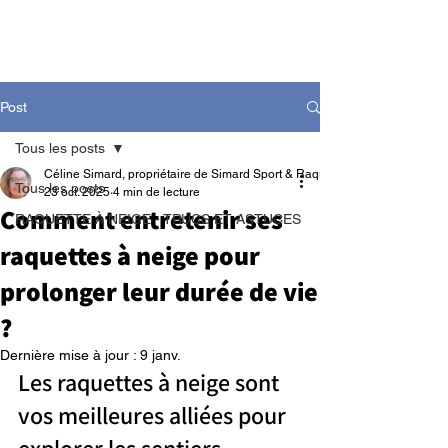
Post
Tous les posts
Céline Simard, propriétaire de Simard Sport & Raquetteaneige
Tous les posts
23 oct. 2025
4 min de lecture
Comment entretenir ses
RAQUETTE À NEIGE - TRUCS ET ASTUCES
raquettes à neige pour
prolonger leur durée de vie
?
Dernière mise à jour :
9 janv.
Les raquettes à neige sont 
vos meilleures alliées pour 