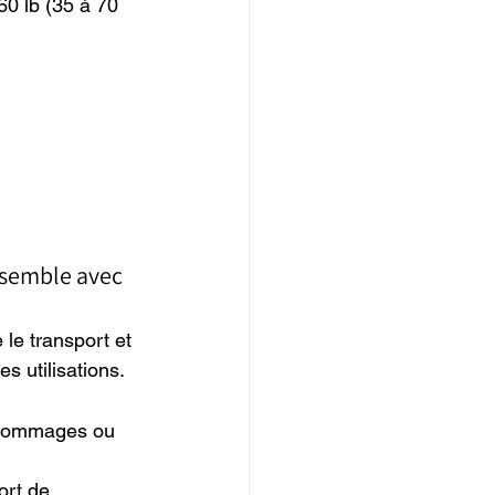
60 lb (35 à 70 
nsemble avec 
 le transport et 
es utilisations.
 dommages ou 
ort de 