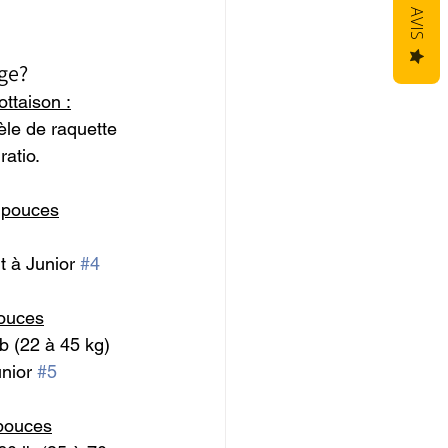
AVIS
 
ge?
ttaison :
le de raquette 
atio.
 pouces
t à Junior 
#4
pouces
lb (22 à 45 kg)
nior 
#5
 pouces