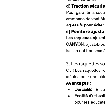
d) Traction sécuri
Pour garantir la sécu
crampons doivent êtr
agressifs pour éviter
e) Pointure ajusta
Les raquettes ajust
CANYON
, ajustables
facilement transmis à
3. Les raquettes s
Oui! Les raquettes r
idéales pour une util
Avantages :
Durabilité
 : Elle
Facilité d’utilisat
pour les éducat