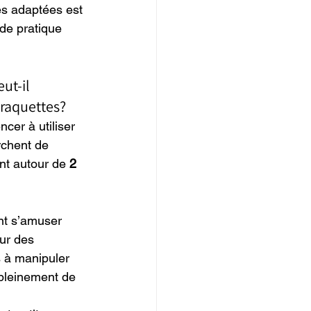
es adaptées est 
de pratique 
ut-il 
raquettes?
er à utiliser 
rchent de 
nt autour de 
2 
nt s’amuser 
ur des 
s à manipuler 
 pleinement de 