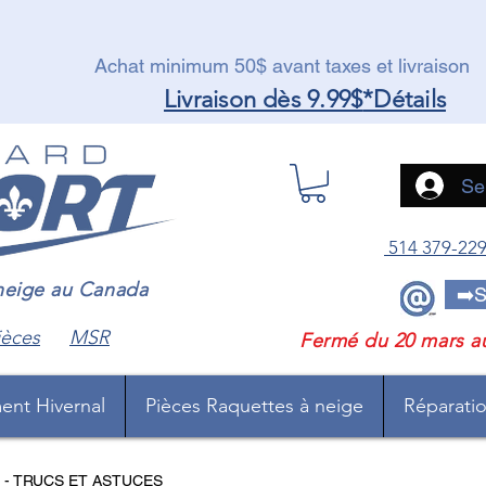
Achat minimum 50$ avant taxes et livraison
Livraison dès 9.99$
*Détails
Se
514 379-22
 neige au Canada
➡️S
ièces
MSR
Fermé du 20 mars a
ent Hivernal
Pièces Raquettes à neige
Réparation
 - TRUCS ET ASTUCES