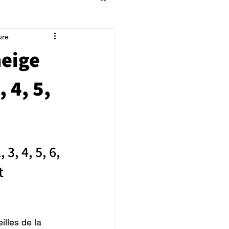
ure
neige
 4, 5,
3, 4, 5, 6, 
t 
illes de la 