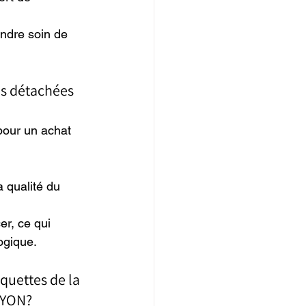
ndre soin de 
es détachées 
 pour un achat 
a qualité du 
r, ce qui 
ogique.
aquettes de la 
NYON?