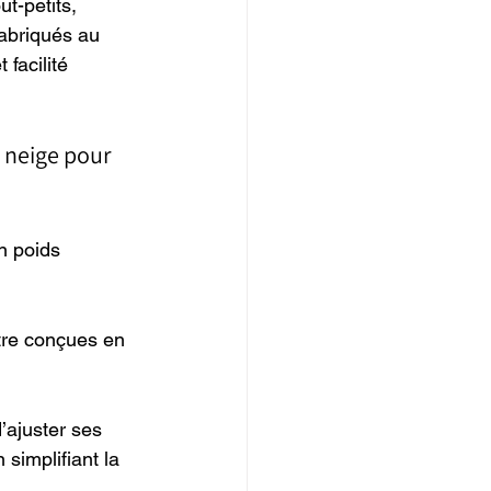
t-petits, 
fabriqués au 
facilité 
 neige pour 
n poids 
tre conçues en 
’ajuster ses 
simplifiant la 