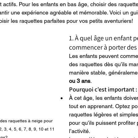
t actifs. Pour les enfants en bas âge, choisir des raquett
rantir une expérience agréable et mémorable. Voici un gui
isir les raquettes parfaites pour vos petits aventuriers!
1. À quel âge un enfant pe
commencer à porter des 
Les enfants peuvent commenc
des raquettes dès qu’ils ma
manière stable, généraleme
ou 3 ans
.
Pourquoi c’est important :
À cet âge, les enfants doive
tout en apprenant. Optez po
raquettes légères et simple
des raquettes à neige pour 
pour qu’ils puissent profiter
, 3, 4, 5, 6, 7, 8, 9, 10 et 11 
l’activité.
ans?