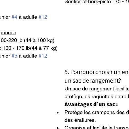
Sentier et hors-piste : 75 - 1
unior 
#4
 à adulte 
#12
 pouces
100-220 lb (44 à 100 kg)
 : 100 - 170 lb(44 à 77 kg)
unior 
#5
 à adulte 
#12
5. Pourquoi choisir un e
un sac de rangement?
Un sac de rangement facilite
protège les raquettes entre l
Avantages d’un sac :
Protège les crampons des
des éraflures.
Organise et facilite le transp