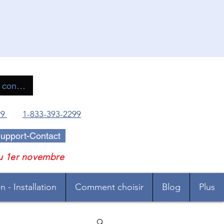
 connecter
99
1-833-393-2299
upport-Contact
u 1er novembre
 - Installation
Comment choisir
Blog
Plus