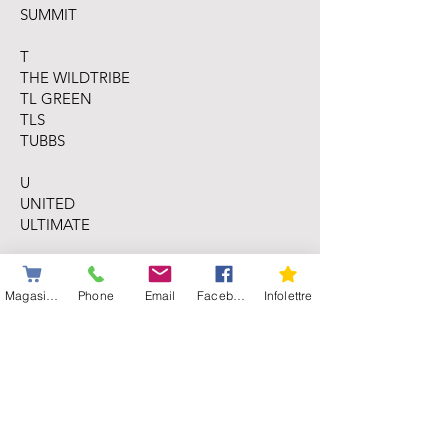
SUMMIT
T
THE WILDTRIBE
TL GREEN
TLS
TUBBS
U
UNITED
ULTIMATE
V
VEVOR
Magasiner
Phone
Email
Facebook
Infolettre
W
WHITE MOUNTAIN
WILDHORN
WINTERTEK
WOLF
WOODS